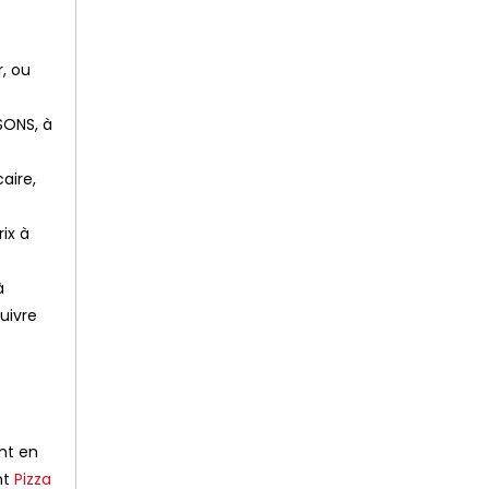
, ou
SONS, à
aire,
ix à
à
uivre
ent en
nt
Pizza