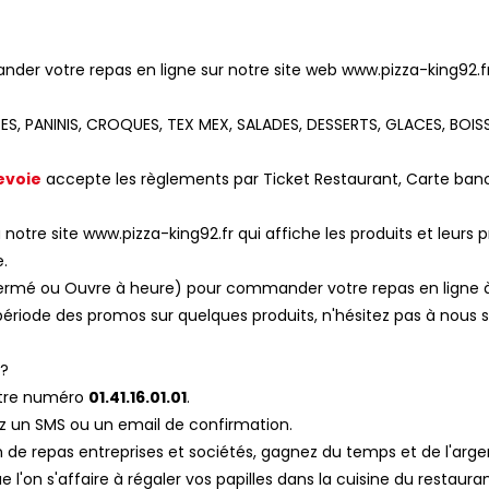
r votre repas en ligne sur notre site web www.pizza-king92.fr
ATES, PANINIS, CROQUES, TEX MEX, SALADES, DESSERTS, GLACES, BOIS
evoie
accepte les règlements par Ticket Restaurant, Carte banc
notre site www.pizza-king92.fr qui affiche les produits et leurs pr
e.
, Fermé ou Ouvre à heure) pour commander votre repas en ligne 
ériode des promos sur quelques produits, n'hésitez pas à nous s
 ?
otre numéro
01.41.16.01.01
.
z un SMS ou un email de confirmation.
on de repas entreprises et sociétés, gagnez du temps et de l'arg
l'on s'affaire à régaler vos papilles dans la cuisine du restaura