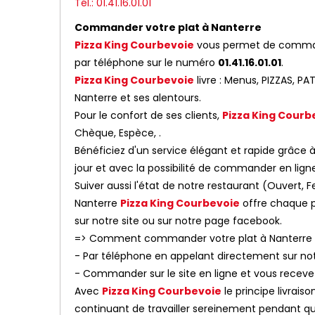
Tél.: 01.41.16.01.01
Commander votre plat à Nanterre
Pizza King Courbevoie
vous permet de commande
par téléphone sur le numéro
01.41.16.01.01
.
Pizza King Courbevoie
livre : Menus, PIZZAS, P
Nanterre et ses alentours.
Pour le confort de ses clients,
Pizza King Courb
Chèque, Espèce, .
Bénéficiez d'un service élégant et rapide grâce à 
jour et avec la possibilité de commander en lign
Suiver aussi l'état de notre restaurant (Ouvert
Nanterre
Pizza King Courbevoie
offre chaque p
sur notre site ou sur notre page facebook.
=> Comment commander votre plat à Nanterre
- Par téléphone en appelant directement sur n
- Commander sur le site en ligne et vous receve
Avec
Pizza King Courbevoie
le principe livrais
continuant de travailler sereinement pendant que 