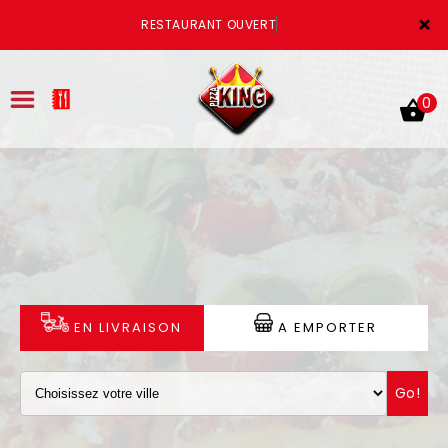
×
RESTAURANT OUVERT
0
ACCUEIL
LA CARTE
VOTRE COMPTE
EN LIVRAISON
A EMPORTER
NOTRE RESTAURANT
Go!
VOS AVIS
MENTIONS LÉGALES