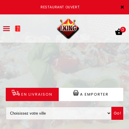
×
RESTAURANT OUVERT
0
ACCUEIL
LA CARTE
VOTRE COMPTE
EN LIVRAISON
A EMPORTER
NOTRE RESTAURANT
Go!
VOS AVIS
MENTIONS LÉGALES